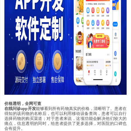
价格透明
，
全网可查
在线问诊
app
开发
能够看到所有药物真实的价格
，
清晰明了
。
患者在
得知的该药物的名称后
，
也可以利用移动设备查询
，
患者可以自行
选择药物的购买渠道
；
对于患者来说
，
这项功能会解决他们较大的
痛点
，
信息透明的同时
，
给患者提供了更多选择
，
对医院的口碑也
会有提升
。