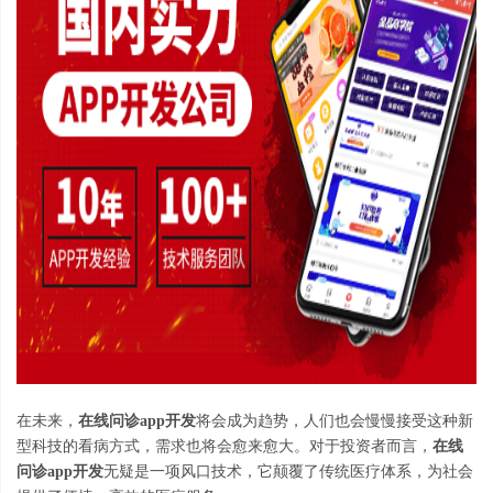
在未来
，
在线问诊
app
开发
将会成为趋势
，
人们也会慢慢接受这种新
型科技的看病方式
，
需求也将会愈来愈大
。
对于投资者而言
，
在线
问诊
app
开发
无疑是一项风口技术
，
它颠覆了传统医疗体系
，
为社会