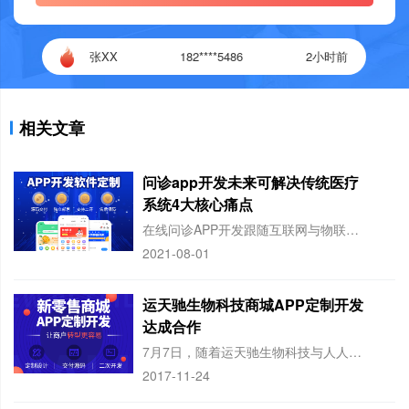
张XX
182****5486
2小时前
张XX
182****5486
2小时前
相关文章
问诊app开发未来可解决传统医疗
系统4大核心痛点
在线问诊APP开发跟随互联网与物联网的进步，影响着我们每一个人方方面面的生活：从
2021-08-01
运天驰生物科技商城APP定制开发
达成合作
7月7日，随着运天驰生物科技与人人有站的商城APP定制开发设计图正式确定，《运
2017-11-24