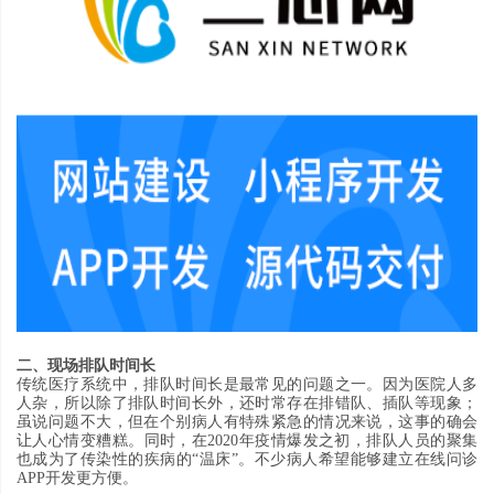
二、现场排队时间长
传统医疗系统中
，
排队时间长是最常见的问题之一
。
因为医院人多
人杂
，
所以除了排队时间长外
，
还时常存在排错队
、
插队等现象
；
虽说问题不大
，
但在个别病人有特殊紧急的情况来说
，
这事的确会
让人心情变糟糕
。
同时
，
在
2020
年疫情爆发之初
，
排队人员的聚集
也成为了传染性的疾病的
“
温床
”。不少病人希望能够建立在线问诊
APP开发更方便。