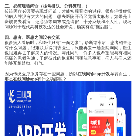
三、必须现场问诊
（
挂号排队
、
分科繁琐
、）
传统医疗必须要去现场问诊
，
才能实现看病的过程
。
很多轻微症状
的病人并没有太大的问题
，
想去医院开药又觉得太麻烦
；
如果是上
班族要去看病
，
还必须等周末或是请假
，
十分麻烦和不人性
。
现场
问诊对于现代高科技发达的社会来说
，
确实有点
“
拖后腿
”。
四、患者
、
医患之间没有交流
很多病人看病时
，
和医生只有
“
一面之缘
”，
诊断结束后
，
患者如果还
有什么问题
，
很难联系得到该医生
，
只能再去一趟医院询问
，
医生
也很难再去了解病人的情况
。
与此同时
，
许多人也希望能与有相同
病症的患者沟通
，
了解彼此的恢复时间和注意事项
，
病人与病人还
能够互相鼓励
、
打气
。
因为传统医疗服务存在一些问题
，
所以
在线问诊
app
开发
孕育而生
，
那么
在线问诊
app
有什么功能呢
？