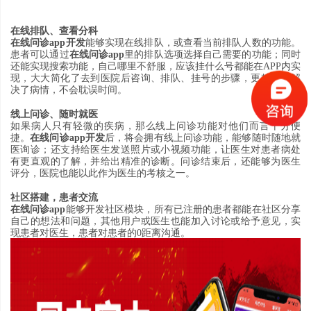
在线排队
、
查看分科
在线问诊
app
开发
能够实现在线排队
，
或查看当前排队人数的功能
。
患者可以通过
在线问诊
app
里的排队选项选择自己需要的功能
；
同时
还能实现搜索功能
，
自己哪里不舒服
，
应该挂什么号都能在
APP
内实
现
，
大大简化了去到医院后咨询
、
排队
、
挂号的步骤
，
更精准地解
决了病情
，
不会耽误时间
。
线上问诊
、
随时就医
如果病人只有轻微的疾病
，
那么线上问诊功能对他们而言十分便
捷
。
在线问诊
app
开发
后
，
将会拥有线上问诊功能
，
能够随时随地就
医询诊
；
还支持给医生发送照片或小视频功能
，
让医生对患者病处
有更直观的了解
，
并给出精准的诊断
。
问诊结束后
，
还能够为医生
评分
，
医院也能以此作为医生的考核之一
。
社区搭建
，
患者交流
在线问诊
app
能够开发社区模块
，
所有已注册的患者都能在社区分享
自己的想法和问题
，
其他用户或医生也能加入讨论或给予意见
，
实
现患者对医生
，
患者对患者的
0
距离沟通
。