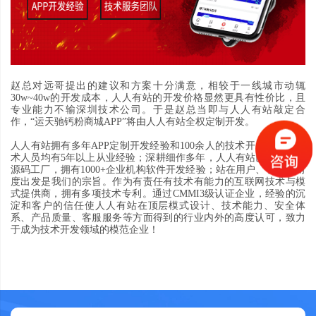
赵总对远哥提出的建议和方案十分满意
，
相较于一线城市动辄
30w~40w
的开发成本
，
人人有站
的开发价格显然更具有性价比
，
且
专业能力不输深圳技术公司
。
于是赵总当即与人人有站敲定合
作
，“
运天驰钙粉商城
APP”
将由人人有站全权定制开发
。
人人有站拥有多年
APP定制
开发经验和
100
余人的技术开发团队
，
技
人人有站
术人员均有
5
年
以上
从业经验
；
深耕细作多年
，
已成为大型
源码工厂
，
拥有
1000+
企业机构软件开发经验
；
站在用户
、
客户的角
度出发是我们的宗旨
。
作为有责任有技术有能力的互联网技术与模
式提供商
，
拥有多项技术专利
。通过CMMI3级认证企业，
经验的沉
淀和客户的信任使人人有站在顶层模式设计
、
技术能力
、
安全体
系
、
产品质量
、
客服服务等方面得到的行业内外的高度认可
，
致力
于成为技术开发领域的模范企业
！