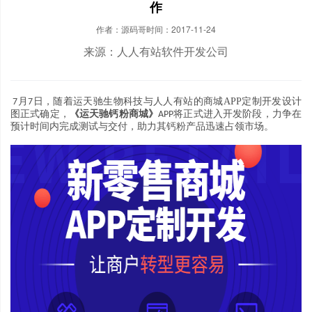
作
作者：源码哥
时间：2017-11-24
来源：人人有站软件开发公司
月
日
随着运天驰生物科技与人人有站的商城
APP
定制开发设计
7
7
，
图正式确定
，
《
运天驰钙粉商城
》
将正式进入开发阶段
力争在
APP
，
预计时间内完成测试与交付
助力其钙粉产品迅速占领市场
，
。