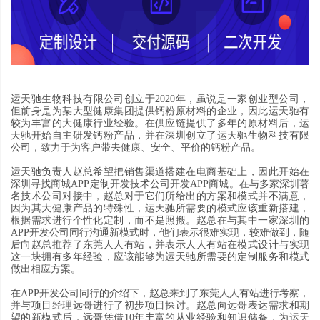
运天驰生物科技有限公司创立于
2020
年
，
虽说是一家创业型公司
，
但前身是为某大型健康集团提供钙粉原材料的企业
，
因此运天驰有
较为丰富的大健康行业经验
。
在供应链提供了多年的原材料后
，
运
天驰开始自主研发钙粉产品
，
并在深圳创立了运天驰生物科技有限
公司
，
致力于为客户带去健康
、
安全
、
平价的钙粉产品
。
运天驰负责人赵总希望把销售渠道搭建在电商基础上
，
因此开始在
深圳寻找商城APP定制开发技术公司开发
APP
商城
。
在与多家深圳著
名技术公司对接中
，
赵总对于它们所给出的方案和模式并不满意
，
因为其大健康产品的特殊性
，
运天驰所需要的模式应该重新搭建
，
根据需求进行个性化定制
，
而不是照搬
。
赵总在与其中一家深圳的
APP开发公司同行沟通新模式时
，他
们表示很难实现
，
较难做到
，
随
后向赵总推荐了东莞人人有站
，
并表示人人有站在模式设计与实现
这一块拥有多年经验
，
应该能够为运天驰所需要的定制服务和模式
做出相应方案
。
在APP开发公司同行的介绍下
，
赵总来到了东莞人人有站进行考察
，
并与项目经理远哥进行了初步项目探讨
。
赵总向远哥表达需求和期
望的新模式后
，远
哥凭借
10
年丰富的从业经验和知识储备
，
为运天