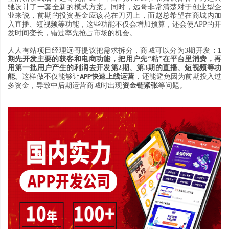
驰设计了一套全新的模式方案
。
同时
，远
哥非常清楚对于创业型企
业来说
，
前期的投资基金应该花在刀刃上
，
而赵总希望在商城内加
入直播
、
短视频等功能
，
这些功能不仅会增加预算
，
还会使
APP
的开
发时间变长
，
错过率先抢占市场的机会
。
人人有站项目经理远哥提议把需求拆分
，
商城可以分为
3
期开发
：1
期先开发主要的获客和电商功能
，
把用户先
“
粘
”
在平台里消费
，
再
用第一批用户产生的利润去开发第
2
期
、
第
3
期的直播
、
短视频等功
能
。
这样做不仅能够让
快速上线运营
，
还能避免因为前期投入过
APP
多资金
，
导致中后期运营商城时出现
资金链紧张
等问题
。