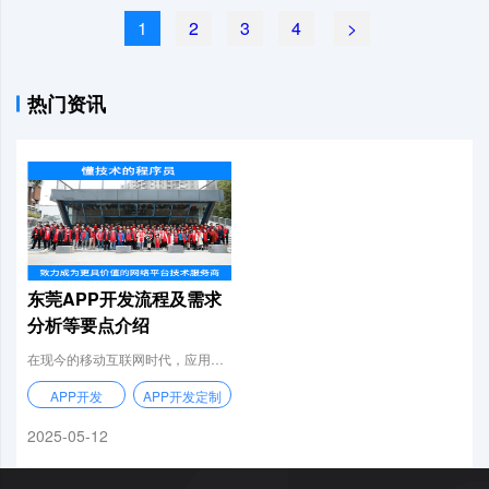
1
2
3
4
>
热门资讯
东莞APP开发流程及需求
分析等要点介绍
在现今的移动互联网时代，应用程序（APP）已成为企业实现数字化转型的核心工具。东
APP开发
APP开发定制
2025-05-12