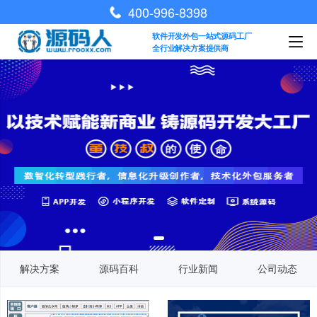
400-996-8398
软件开发外包一站式源码工厂
全行业解决方案提供商
解决方案
源码百科
行业新闻
公司动态