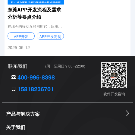
东莞APP开发流程及需求
分析等要点介绍
在现今的移动互联网时代，应用程序（APP）已成为企业实现数字化转型的核心工具。东
APP开发
APP开发定制
2025-05-12
联系我们
(周一至周日 9:00~22:00)
400-996-8398
15818236701
软件开发咨询
产品与解决方案
关于我们