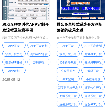
移动互联网时代APP定制开
排队免单模式系统开发创新
发流程及注意事项
营销的破局之道
移动互联网的快速发展让APP变成了企业实现数字化转型的关键工具。专业的APP定制
在当今竞争激烈的商业市场中，传统的促销手段如打折、满减等已逐渐难以满足商家和消费
APP开发
APP开发定制
APP开发
APP开发定制
软件开发公司
商城APP开发
软件开发公司
商城APP开发
安卓APP开发
源码开发
IOS软件开发
安卓APP开发
APP定制
公众号开发
源码开发
2025-05-12
APP定制
小程序开发
新零售系统开发
微商软件开发
商城系统开发
分销系统开发
直播系统开发
盲盒APP开发