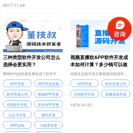
2017-11-24
三种类型软件开发公司怎么
视频直播软APP软件开发成
选择会更实用？
本如何计算？多少钱可以做
网络时代的跨度发展促成了软件开发公司加速发展，目前国内有大大小小不等数万家软件开
纯原生定制开发主要根据功能需求进行成本评估，因此前期确定需求非常重要。另外，纯原
APP开发
APP开发定制
APP开发
软件开发公司
软件开发公司
商城APP开发
IOS软件开发
直播系统开发
IOS软件开发
安卓APP开发
1970-01-01
公众号开发
源码开发
APP定制
小程序开发