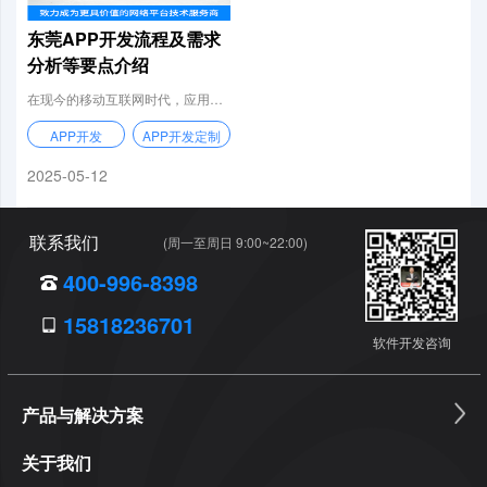
东莞APP开发流程及需求
分析等要点介绍
在现今的移动互联网时代，应用程序（APP）已成为企业实现数字化转型的核心工具。东
APP开发
APP开发定制
2025-05-12
联系我们
(周一至周日 9:00~22:00)
400-996-8398
15818236701
软件开发咨询
产品与解决方案
关于我们