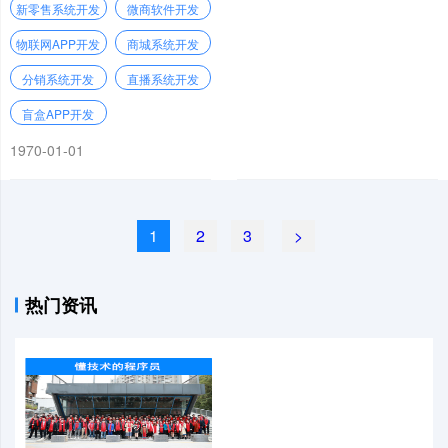
新零售系统开发
微商软件开发
物联网APP开发
商城系统开发
分销系统开发
直播系统开发
盲盒APP开发
1970-01-01
1
2
3
>
热门资讯