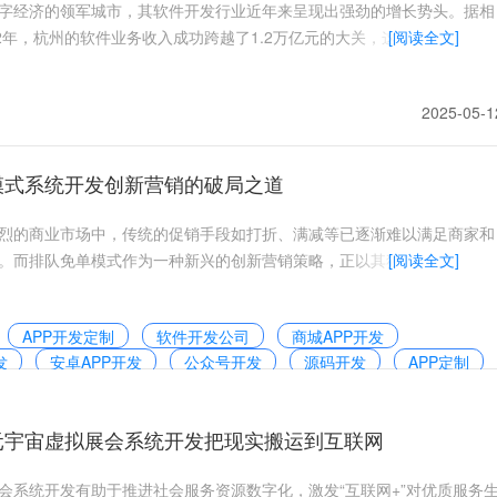
字经济的领军城市，其软件开发行业近年来呈现出强劲的增长势头。据相
22年，杭州的软件业务收入成功跨越了1.2万亿元的大关，这一数字较上年
[阅读全文]
2025-05-1
模式系统开发创新营销的破局之道
烈的商业市场中，传统的促销手段如打折、满减等已逐渐难以满足商家和
。而排队免单模式作为一种新兴的创新营销策略，正以其独特的优势和魅
[阅读全文]
APP开发定制
软件开发公司
商城APP开发
发
安卓APP开发
公众号开发
源码开发
APP定制
新零售系统开发
微商软件开发
商城系统开发
2025-05-1
发
直播系统开发
盲盒APP开发
元宇宙虚拟展会系统开发把现实搬运到互联网
会系统开发有助于推进社会服务资源数字化，激发“互联网+”对优质服务