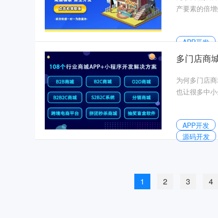
产要素的倍增
等。深
APP开发
多门店商
为何多门店商
也让很多中小
发的一
APP开发
源码开发
1
2
3
4