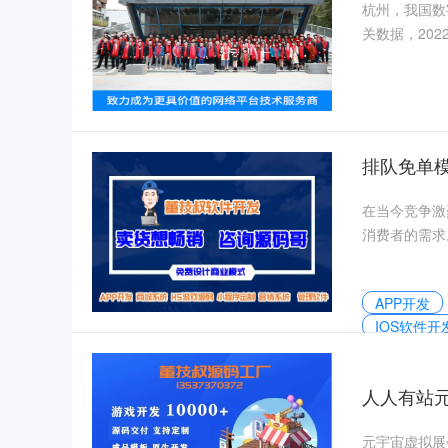
杭州，我国数
关数据，20
同
排队免单
在当今竞争激
消费者的需求
力，为商
APP开发
IOS软件开
小程序开发
分销系统开
人人有站
元宇宙虚拟展