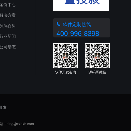
案例中心
解决方案
软件定制热线
源码百科
400-996-8398
行业新闻
公司动态
软件开发咨询
源码哥微信
开发
箱：king@xxhxh.com