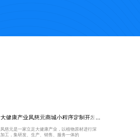
大健康产业凤慈元商城小程序定制开发
经由测试正式上线
凤慈元是一家立足大健康产业，以植物原材进行深
加工，集研发、生产、销售、服务一体的