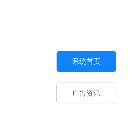
系统首页
广告资讯