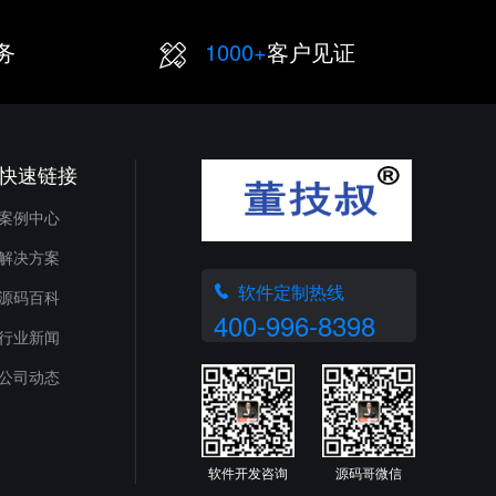
务
1000+
客户见证
快速链接
案例中心
解决方案
软件定制热线
源码百科
400-996-8398
行业新闻
公司动态
软件开发咨询
源码哥微信