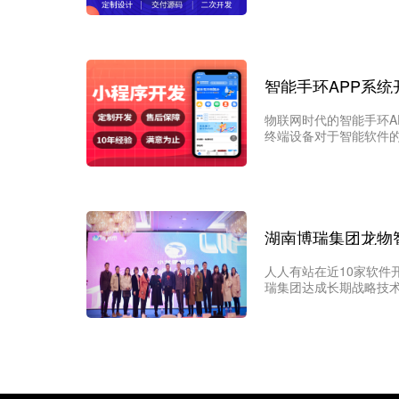
智能手环APP系
代
物联网时代的智能手环A
终端设备对于智能软件
湖南博瑞集团龙物
与人人有站再携手
人人有站在近10家软件
瑞集团达成长期战略技