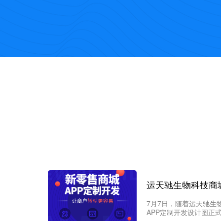
运天驰生物科技商
合作
7月7日，随着运天驰生
APP定制开发设计图正