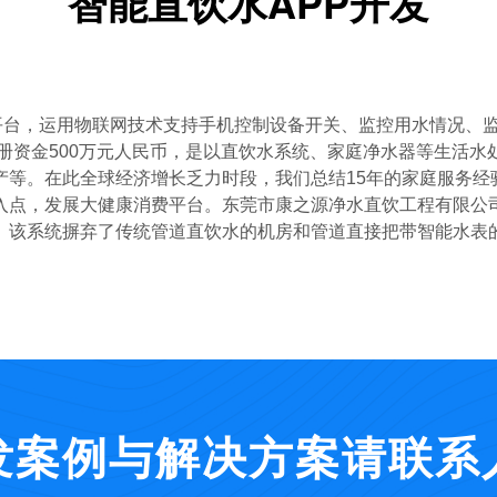
智能直饮水APP开发
台，运用物联网技术支持手机控制设备开关、监控用水情况、监
注册资金500万元人民币，是以直饮水系统、家庭净水器等生活
产等。在此全球经济增长乏力时段，我们总结15年的家庭服务经
入点，发展大健康消费平台。东莞市康之源净水直饮工程有限公
。该系统摒弃了传统管道
直饮水的机房和管道直接把带智能水表
发案例与解决方案请联系