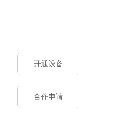
开通设备
合作申请